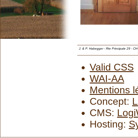
J. & P. Habegger - Rte Principale 29 - C
Valid CSS
WAI-AA
Mentions l
Concept:
L
CMS:
Logi
Hosting:
S