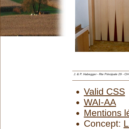
J. & P. Habegger - Rte Principale 29 - C
Valid CSS
WAI-AA
Mentions l
Concept:
L